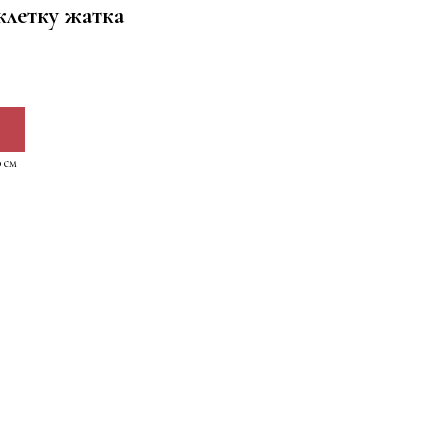
клетку жатка
 см