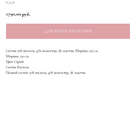
К9078
1790,00
руб.
ДОБАВИТЬ В КОРЗИНУ
Состав: 50% вискоза, 47% полиэстер, 3% эластан; Ширина: 150 см
Ширина: 150 см
Цвет: Серый
Состав: Вискоза
Полный состав: 50% вискоза, 47% полиэстер, 3% эластан