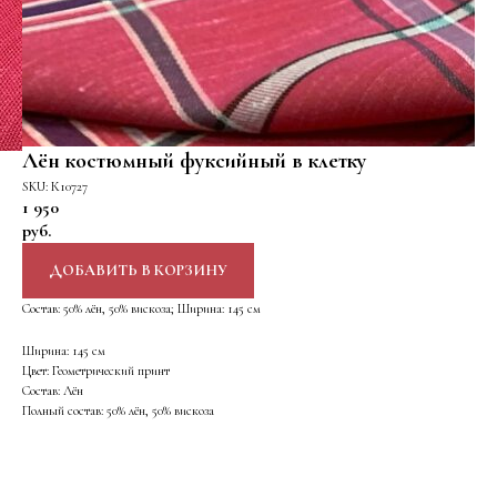
Лён костюмный фуксийный в клетку
SKU:
К10727
1 950
руб.
ДОБАВИТЬ В КОРЗИНУ
Состав: 50% лён, 50% вискоза; Ширина: 145 см
Ширина: 145 см
Цвет: Геометрический принт
Состав: Лён
Полный состав: 50% лён, 50% вискоза