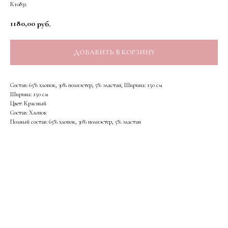
К10832
1180,00
руб.
ДОБАВИТЬ В КОРЗИНУ
Состав: 65% хлопок, 30% полиэстер, 5% эластан; Ширина: 150 см
Ширина: 150 см
Цвет: Красный
Состав: Хлопок
Полный состав: 65% хлопок, 30% полиэстер, 5% эластан