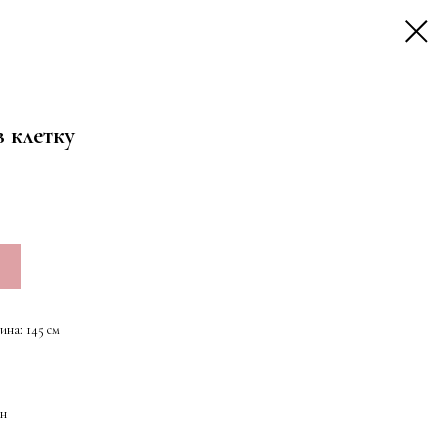
 клетку
ина: 145 см
ан