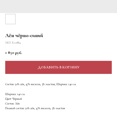
Лён чёрно-синий
SKU:
К10884
1 850
руб.
ДОБАВИТЬ В КОРЗИНУ
Состав: 50% лён, 47% вискоза, 3% эластан; Ширина: 140 см
Ширина: 140 см
Цвет: Чёрный
Состав: Лён
Полный состав: 50% лён, 47% вискоза, 3% эластан