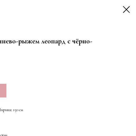
чнево-рыжем леопард с чёрно-
Ширина: 150 см
астан