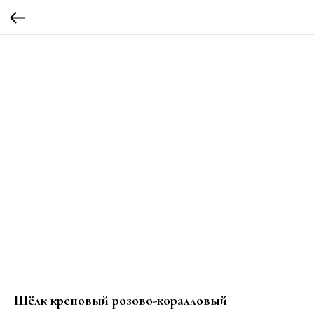
Шёлк креповый розово-коралловый