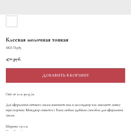
Клеевая молочная тонкая
SKU:
П3183
470
руб.
ДОБАВИТЬ В КОРЗИНУ
Опт: от 10 м 300 р./м
Для оформления оптового заказа напишите нам в мессенджер или заполните заявку
через корзину. Менеджер свяжется с Вами любым удобным способом для оформления
заказа.
Ширина: 150 см