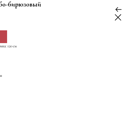
убо-бирюзовый
ина: 120 см
ан