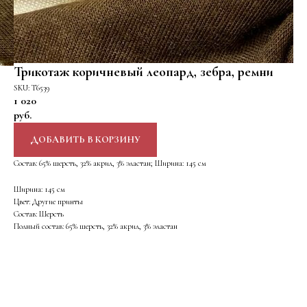
Трикотаж коричневый леопард, зебра, ремни
SKU:
Т6539
1 020
руб.
ДОБАВИТЬ В КОРЗИНУ
Состав: 65% шерсть, 32% акрил, 3% эластан; Ширина: 145 см
Ширина: 145 см
Цвет: Другие принты
Состав: Шерсть
Полный состав: 65% шерсть, 32% акрил, 3% эластан