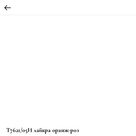
Т7621/05И лайкра оранж-роз