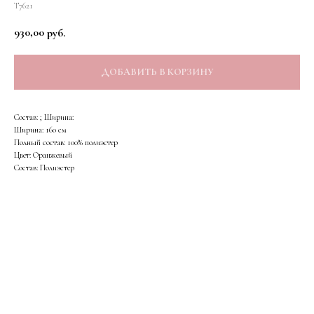
Т7621
930,00
руб.
ДОБАВИТЬ В КОРЗИНУ
Состав: ; Ширина:
Ширина: 160 см
Полный состав: 100% полиэстер
Цвет: Оранжевый
Состав: Полиэстер