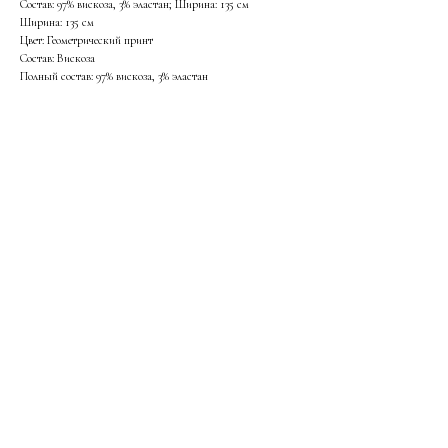
Состав: 97% вискоза, 3% эластан; Ширина: 135 см
Ширина: 135 см
Цвет: Геометрический принт
Состав: Вискоза
Полный состав: 97% вискоза, 3% эластан